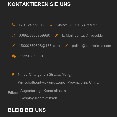
KONTAKTIEREN SIE UNS
+79 125773212
Claire: +82 01 6378 9709
008615358759980
E-Mail: contact@vocol.kr
15000850808@163.com
polina@dearerlens.com
15358759980
Nr. 88 Changchun Straße, Yongji
Wirtschaftsentwicklungszone, Provinz Jilin, China
Augenfarbige Kontaktlinsen
Etikett:
Cosplay-Kontaktlinsen
BLEIB BEI UNS