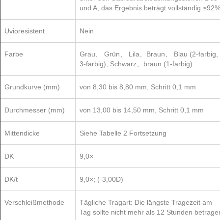
und A, das Ergebnis beträgt vollständig ≥92%
Uvioresistent
Nein
Farbe
Grau、 Grün、 Lila、Braun、 Blau (2-farbig,
3-farbig), Schwarz、braun (1-farbig)
Grundkurve (mm)
von 8,30 bis 8,80 mm, Schritt 0,1 mm
Durchmesser (mm)
von 13,00 bis 14,50 mm, Schritt 0,1 mm
Mittendicke
Siehe Tabelle 2 Fortsetzung
DK
9,0×
DK/t
9,0×
; (-3,00D)
Verschleißmethode
Tägliche Tragart: Die längste Tragezeit am
Tag sollte nicht mehr als 12 Stunden betrage