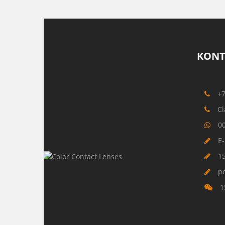
KONT
+
Cl
0
E-
1
p
1