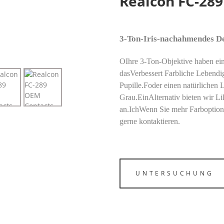
Realcon FC-28
3-Ton-Iris-nachahmendes D
O
Ihre 3-Ton-Objektive haben ein
das
Verbessert
Farbliche Lebendigk
Pupille.
F
oder einen natürlichen
Grau.
Ein
Alternativ bieten wir L
an.
Ich
Wenn Sie mehr Farboptione
gerne kontaktieren.
UNTERSUCHUNG