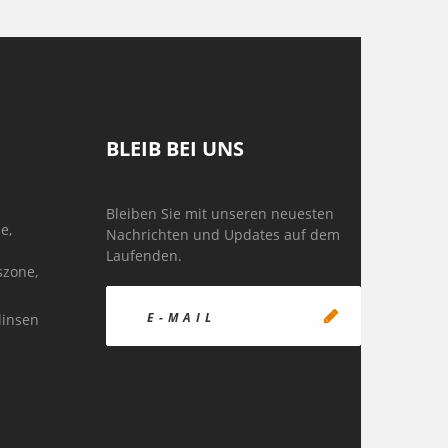
BLEIB BEI UNS
Bleiben Sie mit unseren neuesten
e,
Nachrichten und Updates auf dem
Laufenden.
szone,
linsen
n