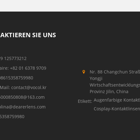
AKTIEREN SIE UNS
79 125773212
aire: +82 01 6378 9709
Nr. 88 Changchun Straß
08615358759980
Yongji
Wirtschaftsentwicklung
Mail: contact@vocol.kr
Provinz Jilin, China
5000850808@163.com
Augenfarbige Kontakt
Etikett:
olina@dearerlens.com
Cosplay-Kontaktlinse
5358759980