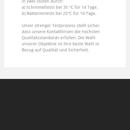
in zwei Stufen durch:
a) Schimmeltests bei 35 °C für 14 Tage.
b) Bakterientests bei 25°C für 14 Tage.
Unser strenger Testprozess stellt sicher,
dass unsere Kontaktlinsen die höchsten
Qualitätsstandards erfüllen. Die Wahl
unserer Objektive ist Ihre beste Wahl in
Bezug auf Qualität und Sicherheit.