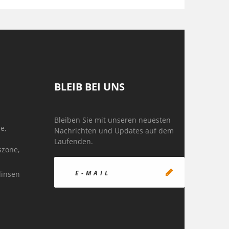
BLEIB BEI UNS
Bleiben Sie mit unseren neuesten
e,
Nachrichten und Updates auf dem
Laufenden.
szone,
linsen
n