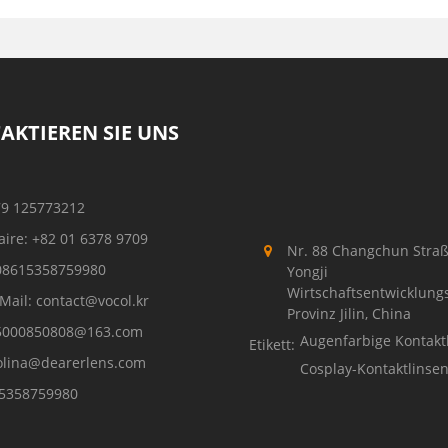
AKTIEREN SIE UNS
79 125773212
aire: +82 01 6378 9709
Nr. 88 Changchun Straß
08615358759980
Yongji
Wirtschaftsentwicklung
Mail: contact@vocol.kr
Provinz Jilin, China
5000850808@163.com
Augenfarbige Kontakt
Etikett:
olina@dearerlens.com
Cosplay-Kontaktlinse
5358759980