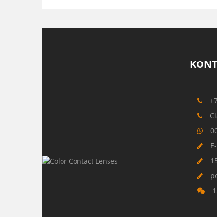
KONT
+
Cl
0
E-
1
p
1