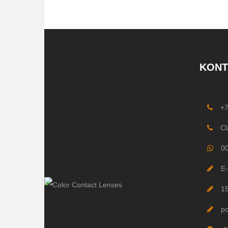
KONT
+
Cl
0
E-
1
p