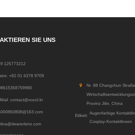
AKTIEREN SIE UNS
79 125773212
aire: +82 01 6378 9709
Nr. 88 Changchun Straße
08615358759980
Wirtschaftsentwicklungsz
Mail: contact@vocol.kr
Provinz Jilin, China
5000850808@163.com
Augenfarbige Kontaktli
Etikett:
Cosplay-Kontaktlinsen
olina@dearerlens.com