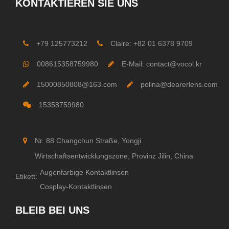
KONTAKTIEREN SIE UNS
+79 125773212
Claire: +82 01 6378 9709
008615358759980
E-Mail: contact@vocol.kr
15000850808@163.com
polina@dearerlens.com
15358759980
Nr. 88 Changchun Straße, Yongji
Wirtschaftsentwicklungszone, Provinz Jilin, China
Augenfarbige Kontaktlinsen
Etikett:
Cosplay-Kontaktlinsen
BLEIB BEI UNS